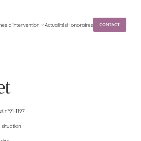
es d'intervention
Actualités
Honoraires
CONTACT
M
P
et
t n°91-1197
 situation