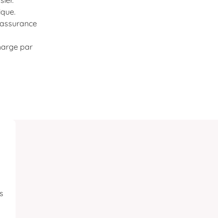
ier.
ique.
d’assurance
charge par
s