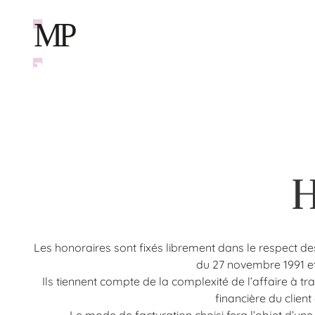
M
P
M
P
Domaines d'intervention
Droit de l
Droit de l
H
Les honoraires sont fixés librement dans le respect des
du 27 novembre 1991 et
Ils tiennent compte de la complexité de l’affaire à trai
financière du client